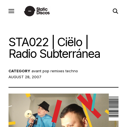
Skip
open
to
static discos
search
content
form
STA022 | Ciëlo |
Radio Subterránea
CATEGORY
avant pop
remixes
techno
POSTED
AUGUST 28, 2007
ON: